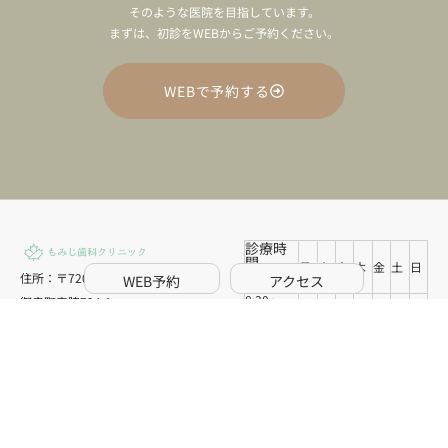
そのような医院を目指しています。
まずは、初診をWEBからご予約ください。
WEBで予約する
診療時
間
月
火
水
木
金
土
日
住所：〒720-0003 広島県福山市
WEB予約
アクセス
8:30〜
御幸町森脇724-1
12:30
○
○
✖️
○
○
○
✖️
電話番号：084-999-6881
13:30~17:30
○
○
✖️
○
○
○
✖️
土曜の午後診療は16:30まで